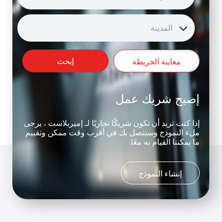
المدينة
إبحث
معاينة الخريطة
إصبح شريك عمل
إذا كنت تريد أن تكون شريكًا تجاريًا لـ إميربلاست ، يرجى
ملء النموذج وسنتصل بك في أقرب وقت ممكن وتقييم
ما يمكننا القيام به معًا.
إنشاء النموذج