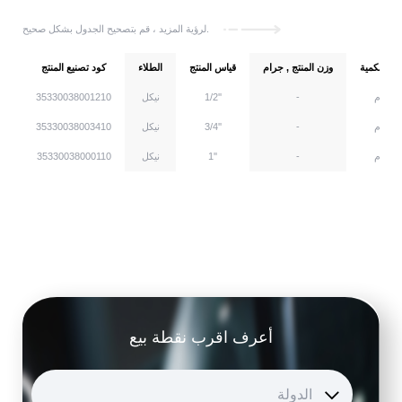
لرؤية المزيد ، قم بتصحيح الجدول بشكل صحيح.
دة الكمية
وزن المنتج , جرام
قياس المنتج
الطلاء
كود تصنيع المنتج
كروم
-
1/2''
نيكل
35330038001210
كروم
-
3/4''
نيكل
35330038003410
كروم
-
1''
نيكل
35330038000110
أعرف اقرب نقطة بيع
الدولة