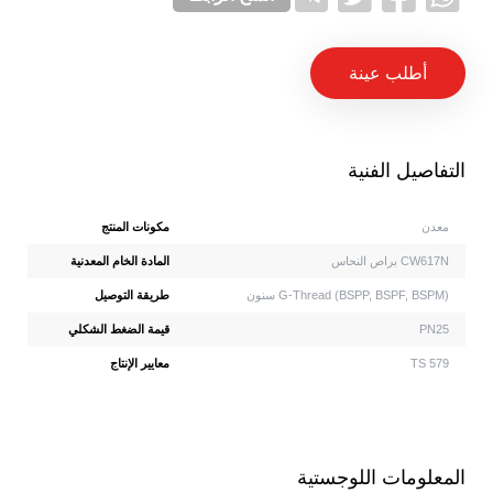
أطلب عينة
التفاصيل الفنية
معدن
مكونات المنتج
براص النحاس CW617N
المادة الخام المعدنية
سنون G-Thread (BSPP, BSPF, BSPM)
طريقة التوصيل
PN25
قيمة الضغط الشكلي
TS 579
معايير الإنتاج
المعلومات اللوجستية