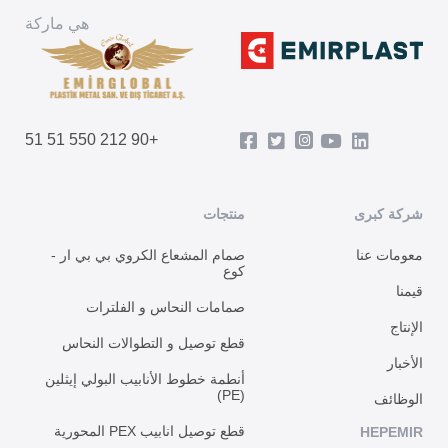
هي ماركة
+90 212 550 51 51
شركة كبرى
منتجات
معومات عنا
صمام المشعاع الكروي بي بي ار -
كوع
قيمنا
صمامات النحاس و الفلترات
الإنتاج
قطع توصيل و التطوالات النحاس
الأخبار
أنطمة خطوط الأنابيب البولي إيثلين
(PE)
الوظائف
قطع توصيل انابيب PEX المحورية
HEPEMIR