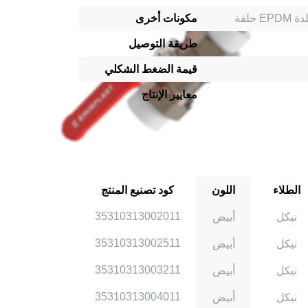
مكونات أخرى
طريقة التوصيل
قيمة الضغط الشكلي
معايير الإنتاج
الطلاء
اللون
كود تصنيع المنتج
35310313002011
نيكل
أبيض
35310313002511
نيكل
أبيض
35310313003211
نيكل
أبيض
35310313004011
نيكل
أبيض