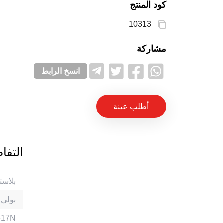
كود المنتج
10313
مشاركة
انسخ الرابط
أطلب عينة
التفا
بلاست
بولي بر
براص النح