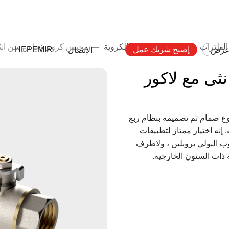
لفلترات
صمامات النحاس الكروية
محبس كروي نحاس سن انثى 
إصبح شريك عمل
HEPEMIR
عرض
الإتصال
ى مع لاكور
وع صمام تم تصميمه بنظام ربع
إنه اختيار ممتاز لتطبيقات
وب البولي بروبلين ، ولاطرف
ة ذات السنون الخارجية.