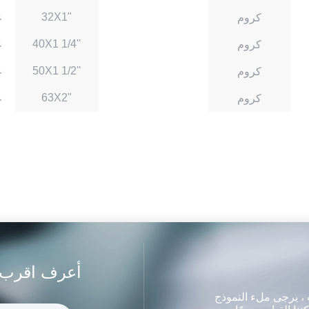
32X1"
كروم
غ
40X1 1/4''
كروم
غ
50X1 1/2''
كروم
غ
63X2"
كروم
غ
أعرف اقرب 
ت ، يرجى ملء النموذج