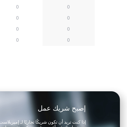
0
0
0
0
0
0
0
0
إصبح شريك عمل
إذا كنت تريد أن تكون شريكًا تجاريًا لـ إميربلاس