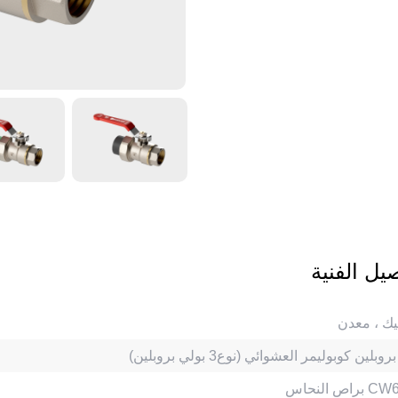
صيل الفنية
يك ، معدن
وبلين كوبوليمر العشوائي (نوع3 بولي بروبلين)
اس CW617N