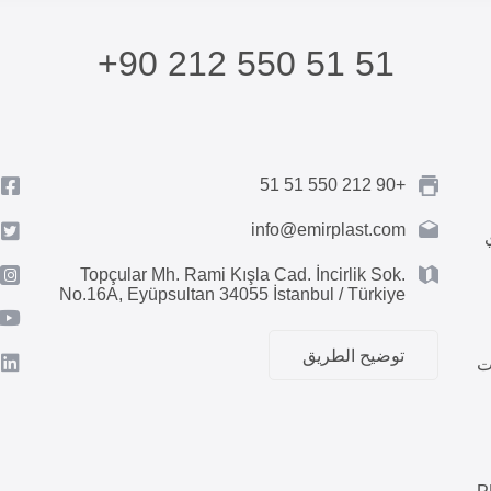
+90 212 550 51 51
+90 212 550 51 51
info@emirplast.com
Topçular Mh. Rami Kışla Cad. İncirlik Sok.
No.16A, Eyüpsultan 34055 İstanbul / Türkiye
توضيح الطريق
ت