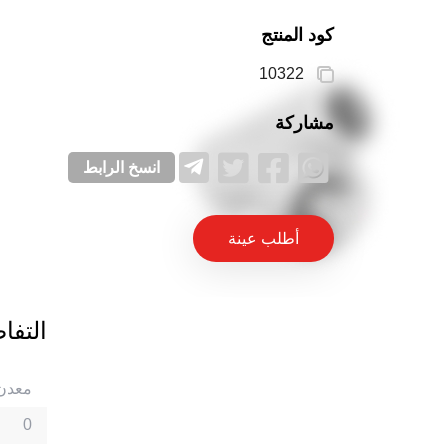
كود المنتج
10322
مشاركة
انسخ الرابط
أطلب عينة
التفا
معدن
0