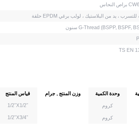
اس CW617N
EPD مانعة للتسرب ، يد من البلاستيك ، لولب برغي
G-Thread (BSPP, BSPF, BSPM)
TS EN 1
ية
وحدة الكمية
وزن المنتج , جرام
قياس المنتج
1/2"X1/2"
كروم
1/2"X3/4"
كروم