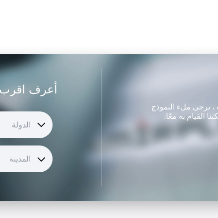
أعرف اقرب 
ت ، يرجى ملء النموذج
القيام به معًا.
الدولة
المدينة