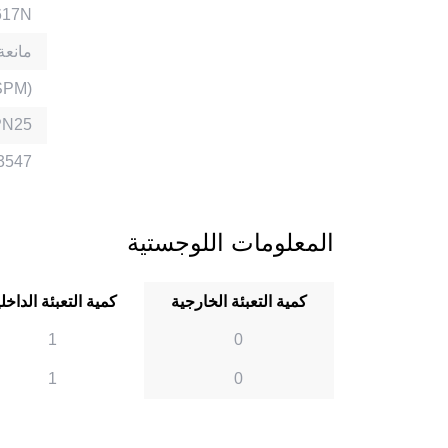
براص النح
حلقة M
سنون 
PN25
3547
المعلومات اللوجستية
كمية التعبئة الخارجية
كمية التعبئة الداخل
1
0
1
0