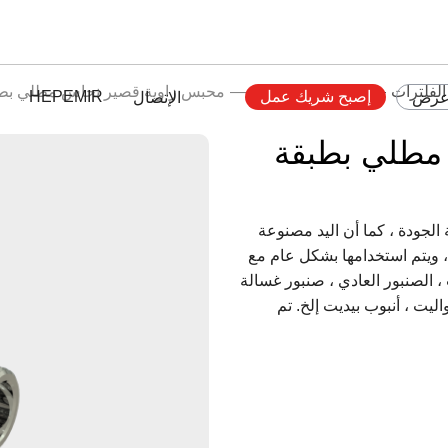
لفلترات
صمامات النحاس
محبس زاوية قصير نحاس مطلي بطب
إصبح شريك عمل
HEPEMIR
عرض
الإتصال
مطلي بطبقة
الجودة ، كما أن اليد مصنوعة
يوفر إمكانية التوصيل بزاوية 90 درجة ، ويتم استخدامها بشكل عام مع
 الصنبور العادي ، صنبور غسالة
ليت ، أنبوب بيديت إلخ. تم