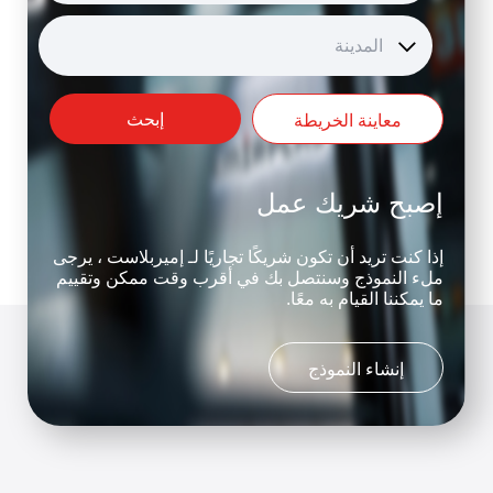
المدينة
إبحث
معاينة الخريطة
إصبح شريك عمل
إذا كنت تريد أن تكون شريكًا تجاريًا لـ إميربلاست ، يرجى
ملء النموذج وسنتصل بك في أقرب وقت ممكن وتقييم
ما يمكننا القيام به معًا.
إنشاء النموذج