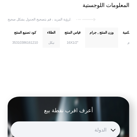
المعلومات اللوجستية
لرؤية المزيد ، قم بتصحيح الجدول بشكل صحيح.
دة الكمية
وزن المنتج , جرام
قياس المنتج
الطلاء
كود تصنيع المنتج
كروم
16X1/2"
نيكل
35310386161210
أعرف اقرب نقطة بيع
الدولة