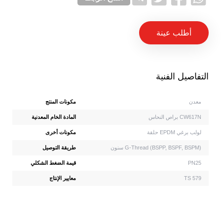
أطلب عينة
التفاصيل الفنية
معدن
مكونات المنتج
براص النحاس CW617N
المادة الخام المعدنية
حلقة EPDM لولب برغي
مكونات أخرى
سنون G-Thread (BSPP, BSPF, BSPM)
طريقة التوصيل
PN25
قيمة الضغط الشكلي
TS 579
معايير الإنتاج