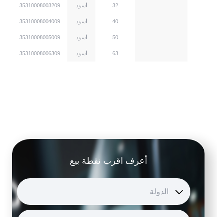
m
32
أسود
35310008003209
m
40
أسود
35310008004009
m
50
أسود
35310008005009
m
63
أسود
35310008006309
أعرف اقرب نقطة بيع
الدولة