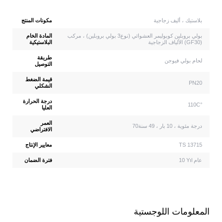
بلاستيك ، أليف زجاجية
مكونات المنتج
بولي بروبلين كوبوليمر العشوائي (نوع3 بولي بروبلين) ، مركب
المادة الخام
الألياف الزجاجية (GF30)
البلاستيكية
طريقة
لحام بولي فيوجن
التوصيل
قيمة الضغط
PN20
الشكلي
درجة الحرارة
110C°
العليا
العمر
70درجة مئوية ، 10 بار ، 49 سنة
الافتراضي
TS 13715
معايير الإنتاج
10 Yıl عام
فترة الضمان
المعلومات اللوجستية