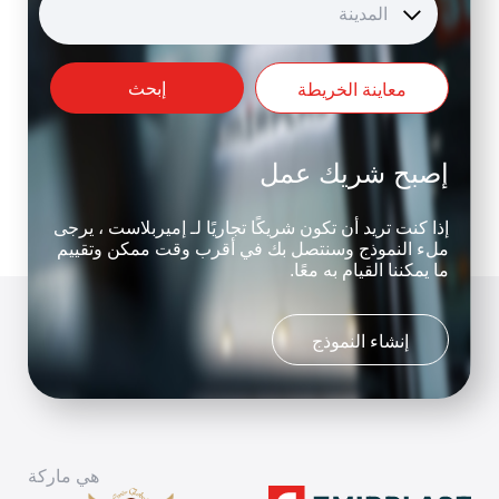
المدينة
إبحث
معاينة الخريطة
إصبح شريك عمل
إذا كنت تريد أن تكون شريكًا تجاريًا لـ إميربلاست ، يرجى
ملء النموذج وسنتصل بك في أقرب وقت ممكن وتقييم
ما يمكننا القيام به معًا.
إنشاء النموذج
هي ماركة