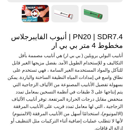
PN20 | SDR7.4 | أنبوب الفايبرجلاس
مخطوط 4 متر بي بي ار
أنابيب البولي بروبلين ( بي بي ار) هي أنابيب مصممة بأقل
التكاليف و للإستخدام الطويل الأمد. بفضل مزيجها الغير قابل
للتآكل والمواد المستخدمة الغير السامة ، فهي تستخدم على
نطاق واسع في إمدادات المياه النظيفة الساخنة والباردة. يمكن
بسهولة تفضيل الأنابيب المصنوعة من الألياف الزجاجية التي
يتم إنتاجها على 3 طبقات في أنظمة التسخين بمعامل تمدد
منخفض مقابل درجات الحرارة المرتفعة. توفر أنابيب الألياف
الزجاجية ، التي لها معامل تمدد قريب على الأنابيب المرققة
(الالمونيوم)، استخدامًا أسهل من الأنابيب المرققة (الالمنيوم)
لأنها لا تتطلب عمليات إضافية أثناء التركيبات مثل التنظيف أو
إزالة الرقاقات.