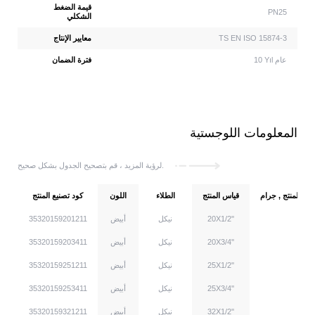
قيمة الضغط
PN25
الشكلي
TS EN ISO 15874-3
معايير الإنتاج
10 Yıl عام
فترة الضمان
المعلومات اللوجستية
لرؤية المزيد ، قم بتصحيح الجدول بشكل صحيح.
وزن المنتج , جرام
قياس المنتج
الطلاء
اللون
كود تصنيع المنتج
20X1/2''
نيكل
أبيض
35320159201211
20X3/4''
نيكل
أبيض
35320159203411
25X1/2''
نيكل
أبيض
35320159251211
25X3/4''
نيكل
أبيض
35320159253411
32X1/2''
نيكل
أبيض
35320159321211