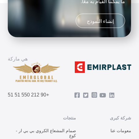
ما يمكننا القيام به معًا.
إنشاء النموذج
هي ماركة
+90 212 550 51 51
شركة كبرى
منتجات
معومات عنا
صمام المشعاع الكروي بي بي ار -
كوع