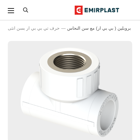
بولي بروبلين ( بي بي ار) مع سن النحاس
حرف تي بي بي ار بسن انثى