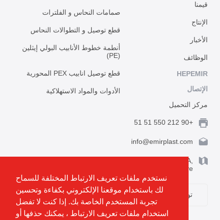
قيمنا
صمامات النحاس و الفلترات
الإنتاج
قطع توصيل و التطوالات النحاس
الأخبار
أنطمة خطوط الأنابيب البولي إيثلين
(PE)
الوظائف
قطع توصيل انابيب PEX المحورية
HEPEMIR
الإتصال
الأدوات والمواد الاستهلاكية
مركز التحميل
+90 212 550 51 51
info@emirplast.com
Topçular Mh. Rami Kışla Cad. İncirlik Sok. No.16A,
Eyüpsultan 34055 İstanbul / Türkiye
نستخدم ملفات تعريف الارتباط المختلفة للسماح
لك باستخدام موقعنا الإلكتروني بكفاءة وتحسين
توضيح الطريق
تجربة المستخدم الخاصة بك. إذا كنت لا تفضل
استخدام ملفات تعريف الارتباط ، يمكنك حذفها أو