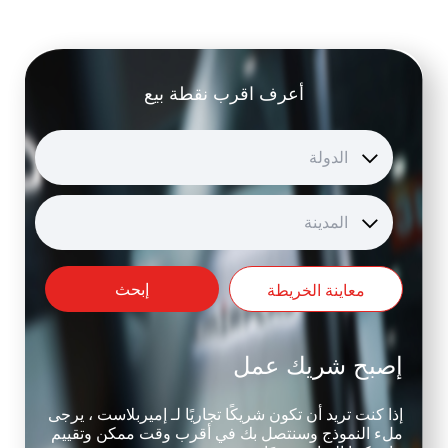
أعرف اقرب نقطة بيع
الدولة
المدينة
إبحث
معاينة الخريطة
إصبح شريك عمل
إذا كنت تريد أن تكون شريكًا تجاريًا لـ إميربلاست ، يرجى
ملء النموذج وسنتصل بك في أقرب وقت ممكن وتقييم