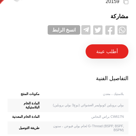
20159
مشاركة
انسخ الرابط
أطلب عينة
التفاصيل الفنية
بلاستيك ، معدن
مكونات المنتج
المادة الخام
بولي بروبلين كوبوليمر العشوائي (نوع3 بولي بروبلين)
البلاستيكية
براص النحاس CW617N
المادة الخام المعدنية
لحام بولي فيوجن ، سنون G-Thread (BSPP, BSPF,
طريقة التوصيل
BSPM)