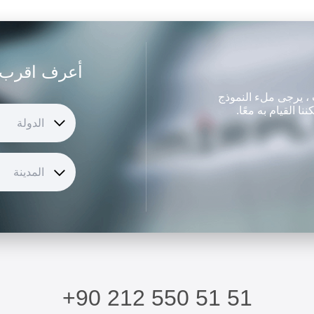
أعرف اقرب 
ت ، يرجى ملء النموذج
القيام به معًا.
الدولة
المدينة
+90 212 550 51 51