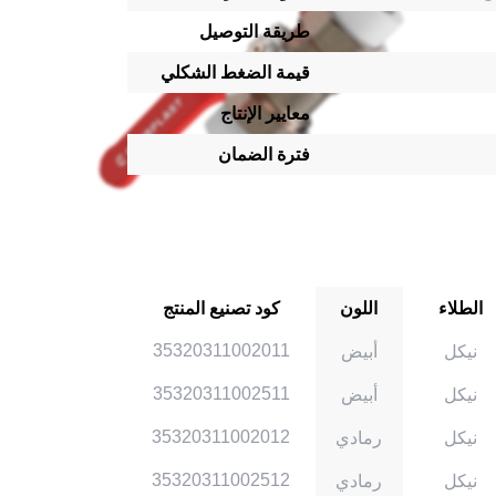
طريقة التوصيل
قيمة الضغط الشكلي
معايير الإنتاج
فترة الضمان
الطلاء
اللون
كود تصنيع المنتج
35320311002011
نيكل
أبيض
35320311002511
نيكل
أبيض
35320311002012
نيكل
رمادي
35320311002512
نيكل
رمادي