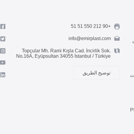
+90 212 550 51 51
info@emirplast.com
Topçular Mh. Rami Kışla Cad. İncirlik Sok.
No.16A, Eyüpsultan 34055 İstanbul / Türkiye
توضيح الطريق
ت
ابيب PEX