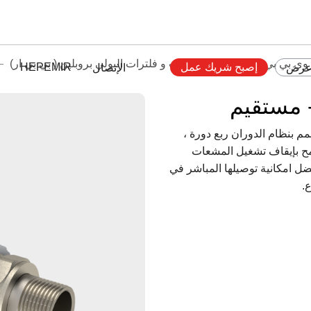
ي بي بي ار - كوع
صمامات و فلترات البولي بروبلين ( بي بي ار)
إصبح شريك عمل
HEPEMIR
عرض
الإتصال
 مستقيم
 بنظام الدوران ربع دورة ،
مح بإيقاف تشغيل المشعات
فضل امكانية توصيلها المباشر في
.