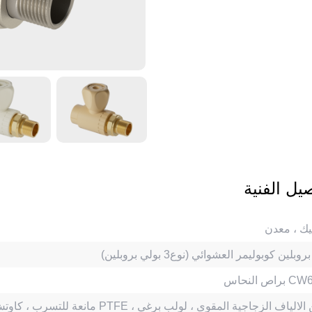
صيل الفنية
يك ، معدن
وبلين كوبوليمر العشوائي (نوع3 بولي بروبلين)
اس CW617N
مانعة للتسرب ، كاوتش جلدة PTFE ، يد من الالياف الزجاجية المقوى ، لولب برغي