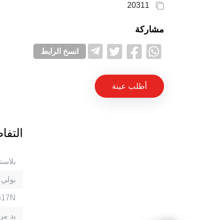
20311
مشاركة
انسخ الرابط
أطلب عينة
التفا
بلاست
بولي بر
براص النح
حلقة EPDM 