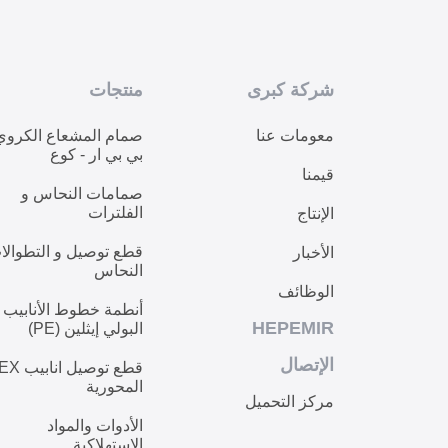
شركة كبرى
منتجات
معومات عنا
صمام المشعاع الكروي
بي بي ار - كوع
قيمنا
صمامات النحاس و
الفلترات
الإنتاج
قطع توصيل و التطوالا
الأخبار
النحاس
الوظائف
أنطمة خطوط الأنابيب
HEPEMIR
البولي إيثلين (PE)
الإتصال
قطع توصيل ان
المحورية
مركز التحميل
الأدوات والمواد
الاستهلاكية