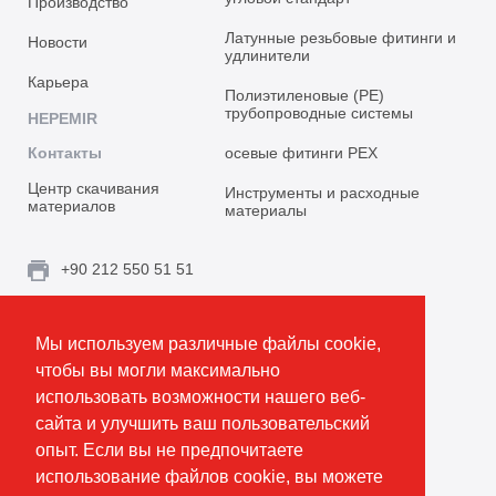
Производство
Латунные резьбовые фитинги и
Новости
удлинители
Карьера
Полиэтиленовые (PE)
трубопроводные системы
HEPEMIR
Контакты
осевые фитинги PEX
Центр скачивания
Инструменты и расходные
материалов
материалы
+90 212 550 51 51
info@emirplast.com
Мы используем различные файлы cookie,
Topçular Mh. Rami Kışla Cad. İncirlik Sok. No.16A,
чтобы вы могли максимально
Eyüpsultan 34055 İstanbul / Türkiye
использовать возможности нашего веб-
сайта и улучшить ваш пользовательский
Создать маршрут
опыт. Если вы не предпочитаете
использование файлов cookie, вы можете