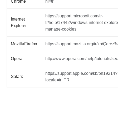
Chrome
hl=tr
https://support.microsoft.com/tr-
Internet
tr/help/17442/windows-internet-explore
Explorer
manage-cookies
MozillaFirefox
https://support.mozilla.org/tr/kb/Çere
Opera
http://www.opera.com/help/tutorials/secu
https://support.apple.com/kb/ph19214?
Safari:
locale=tr_TR