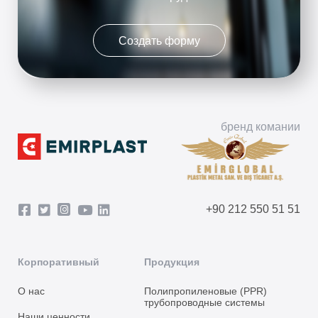
Создать форму
бренд комании
+90 212 550 51 51
Корпоративный
Продукция
О нас
Полипропиленовые (PPR)
трубопроводные системы
Наши ценности