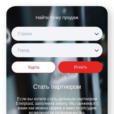
Найти точку продаж
Страна
Город
Искать
Карта
Стать партнером
Если вы хотите стать деловым партнером
Emirplast, заполните анкету. Мы свяжемся с
вами как можно скорее и вместе обсудим
возможности сотрудничества.