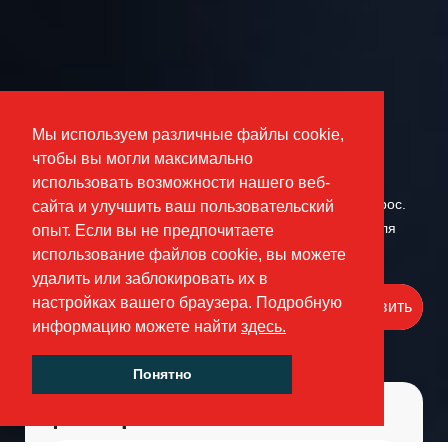
Получить предложение
Мы используем различные файлы cookie,
чтобы вы могли максимально
Мы будем рады помочь вам с выбором продукции и
использовать возможности нашего веб-
подготовить коммерческое предложение под ваш запрос.
сайта и улучшить ваш пользовательский
Достаточно оставить свой адрес электронной почты для
опыт. Если вы не предпочитаете
связи.
использование файлов cookie, вы можете
удалить или заблокировать их в
настройках вашего браузера. Подробную
Отправить
информацию можете найти
здесь.
Понятно
фильтр