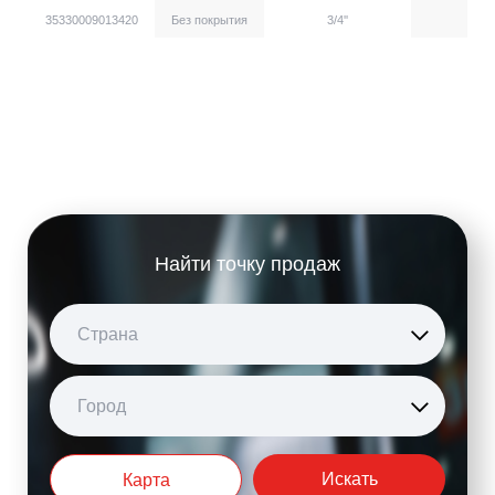
35330009013420
Без покрытия
3/4''
Найти точку продаж
Страна
Город
Искать
Карта