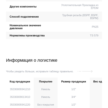
Уплотнительная Прокладка из
Другие компоненты
EPDM
Трубная резьба (BSPP, BSPF,
Способ подключения
BSPM)
Номинальное значение
PN25
давления
Нормативы производства
TS 579
Информация о логистике
Чтобы увидеть больше, исправьте таблицу правильно.
Код продукции
Покрытие
Размер продукции
Вес единиц
35330009341210
Никель
1/2''
35330009013410
Никель
3/4''
35330009341220
Без покрытия
1/2''