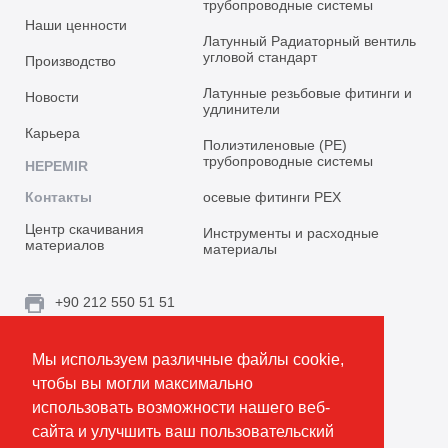
трубопроводные системы
Наши ценности
Латунный Радиаторный вентиль
угловой стандарт
Производство
Латунные резьбовые фитинги и
Новости
удлинители
Карьера
Полиэтиленовые (PE)
трубопроводные системы
HEPEMIR
Контакты
осевые фитинги PEX
Центр скачивания
Инструменты и расходные
материалов
материалы
+90 212 550 51 51
info@emirplast.com
Мы используем различные файлы cookie,
Topçular Mh. Rami Kışla Cad. İncirlik Sok. No.16A,
чтобы вы могли максимально
Eyüpsultan 34055 İstanbul / Türkiye
использовать возможности нашего веб-
сайта и улучшить ваш пользовательский