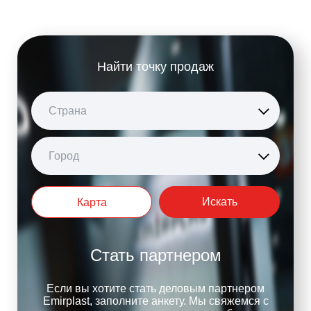
Найти точку продаж
Страна
Город
Искать
Карта
Стать партнером
Если вы хотите стать деловым партнером
Emirplast, заполните анкету. Мы свяжемся с