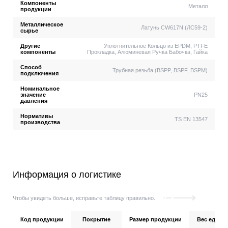
Компоненты
Металл
продукции
Металлическое
Латунь CW617N (ЛС59-2)
сырье
Другие
Уплотнительное Кольцо из EPDM, PTFE
компоненты
Прокладка, Алюминевая Ручка Бабочка, Гайка
Способ
Трубная резьба (BSPP, BSPF, BSPM)
подключения
Номинальное
значение
PN25
давления
Нормативы
TS EN 13547
производства
Информация о логистике
Чтобы увидеть больше, исправьте таблицу правильно.
Код продукции
Покрытие
Размер продукции
Вес единиц