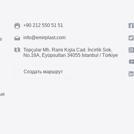
+90 212 550 51 51
info@emirplast.com
е
Topçular Mh. Rami Kışla Cad. İncirlik Sok.
No.16A, Eyüpsultan 34055 İstanbul / Türkiye
Создать маршрут
ые