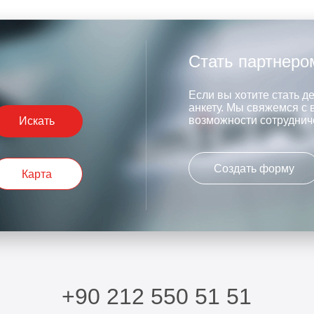
Стать партнеро
Если вы хотите стать д
анкету. Мы свяжемся с 
возможности сотруднич
Искать
Создать форму
Карта
+90 212 550 51 51