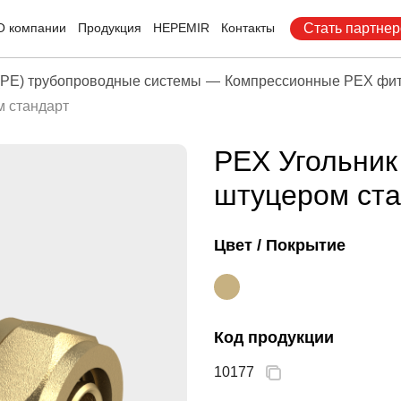
О компании
Продукция
HEPEMIR
Контакты
Стать партне
PE) трубопроводные системы
Компрессионные PEX фит
 стандарт
PEX Угольник
штуцером ста
Цвет / Покрытие
Код продукции
10177