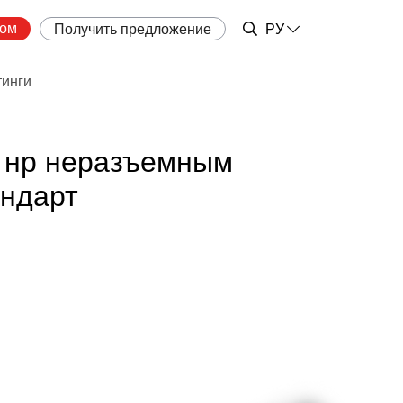
ром
Получить предложение
РУ
инги
 нр неразъемным
ндарт