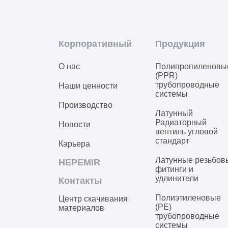
Корпоративный
Продукция
О нас
Полипропиленовы
(PPR)
трубопроводные
Наши ценности
системы
Производство
Латунный
Радиаторный
Новости
вентиль угловой
стандарт
Карьера
Латунные резьбов
HEPEMIR
фитинги и
удлинители
Контакты
Полиэтиленовые
Центр скачивания
(PE)
материалов
трубопроводные
системы