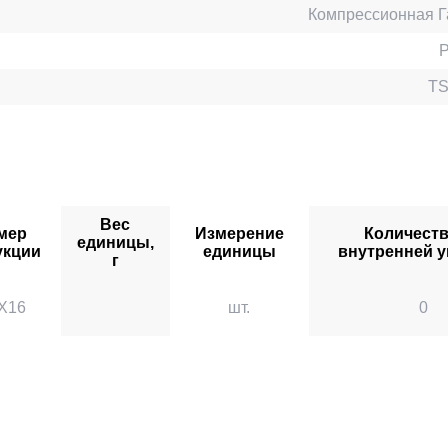
Компрессионная Г
TS
Вес
мер
Измерение
Количеств
единицы,
укции
единицы
внутренней у
г
"X16
шт.
0