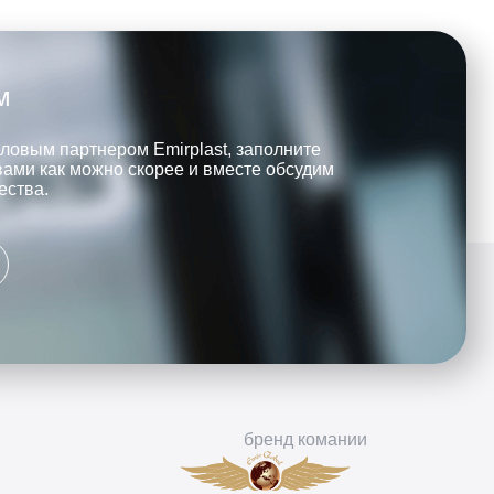
м
еловым партнером Emirplast, заполните
вами как можно скорее и вместе обсудим
ества.
бренд комании