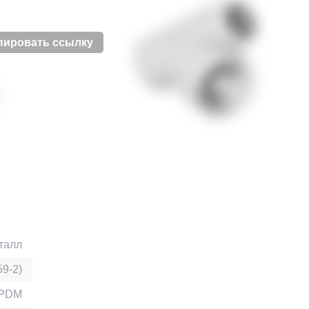
пировать ссылку
талл
9-2)
EPDM