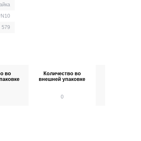
айка
PN10
 579
о во
Количество во
паковке
внешней упаковке
0