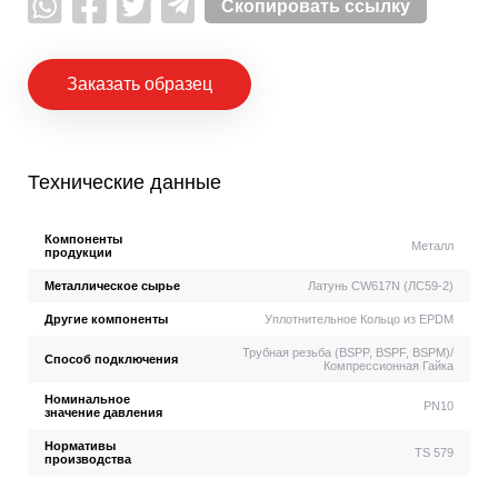
Скопировать ссылку
Заказать образец
Технические данные
Компоненты
Металл
продукции
Металлическое сырье
Латунь CW617N (ЛС59-2)
Другие компоненты
Уплотнительное Кольцо из EPDM
Трубная резьба (BSPP, BSPF, BSPM)/
Способ подключения
Компрессионная Гайка
Номинальное
PN10
значение давления
Нормативы
TS 579
производства