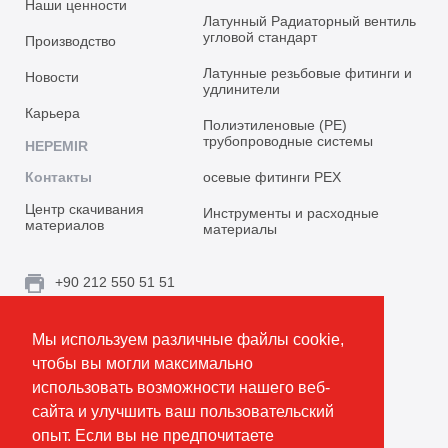
Наши ценности
Латунный Радиаторный вентиль
угловой стандарт
Производство
Латунные резьбовые фитинги и
Новости
удлинители
Карьера
Полиэтиленовые (PE)
трубопроводные системы
HEPEMIR
Контакты
осевые фитинги PEX
Центр скачивания
Инструменты и расходные
материалов
материалы
+90 212 550 51 51
info@emirplast.com
Мы используем различные файлы cookie,
Topçular Mh. Rami Kışla Cad. İncirlik Sok. No.16A,
чтобы вы могли максимально
Eyüpsultan 34055 İstanbul / Türkiye
использовать возможности нашего веб-
сайта и улучшить ваш пользовательский
Создать маршрут
опыт. Если вы не предпочитаете