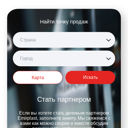
Найти точку продаж
Страна
Город
Искать
Карта
Стать партнером
Если вы хотите стать деловым партнером
Emirplast, заполните анкету. Мы свяжемся с
вами как можно скорее и вместе обсудим