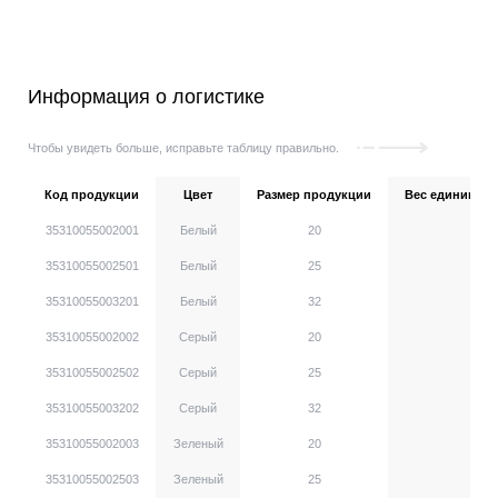
Информация о логистике
Чтобы увидеть больше, исправьте таблицу правильно.
Код продукции
Цвет
Размер продукции
Вес единицы, г
35310055002001
Белый
20
35310055002501
Белый
25
35310055003201
Белый
32
35310055002002
Серый
20
35310055002502
Серый
25
35310055003202
Серый
32
35310055002003
Зеленый
20
35310055002503
Зеленый
25