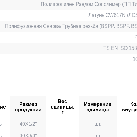
Полипропилен Рандом Сополимер (ПП Тип 
Латунь CW617N (ЛС5
Полифузионная Сварка/ Трубная резьба (BSPP, BSPF, B
TS EN ISO 158
1
Вес
Размер
Измерение
Ко
ие
единицы,
продукции
единицы
внутр
г
ь
40X1/2"
шт.
ь
40X3/4"
шт.