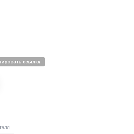
пировать ссылку
талл