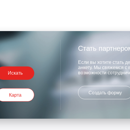
Стать партнеро
Если вы хотите стать д
анкету. Мы свяжемся с 
возможности сотруднич
Искать
Создать форму
Карта