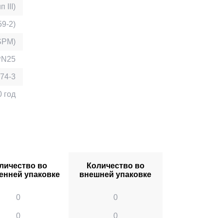
III)
9-2)
SPM)
PN25
74-3
0 год
личество во
Количество во
енней упаковке
внешней упаковке
0
0
0
0