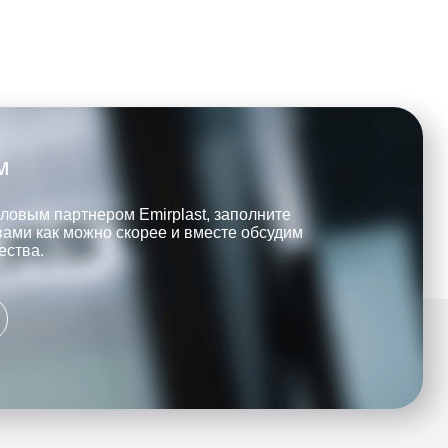
м
еловым партнером Emirplast, заполните
вами как можно скорее и вместе обсудим
ества.