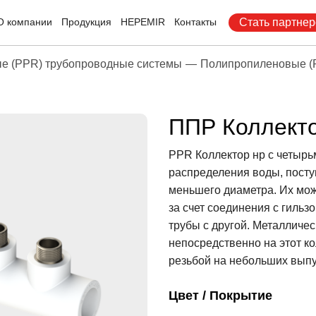
О компании
Продукция
HEPEMIR
Контакты
Стать партне
е (PPR) трубопроводные системы
Полипропиленовые (
ППР Коллекто
PPR Коллектор нр с четырь
распределения воды, посту
меньшего диаметра. Их мож
за счет соединения с гильз
трубы с другой. Металличе
непосредственно на этот к
резьбой на небольших выпу
Цвет / Покрытие