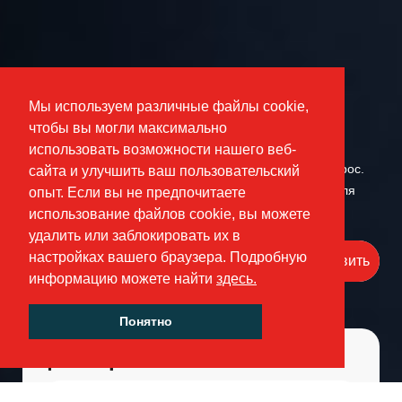
Получить предложение
Мы используем различные файлы cookie,
чтобы вы могли максимально
Мы будем рады помочь вам с выбором продукции и
использовать возможности нашего веб-
подготовить коммерческое предложение под ваш запрос.
сайта и улучшить ваш пользовательский
Достаточно оставить свой адрес электронной почты для
опыт. Если вы не предпочитаете
связи.
использование файлов cookie, вы можете
удалить или заблокировать их в
настройках вашего браузера. Подробную
Отправить
информацию можете найти
здесь.
Понятно
фильтр
Размер продукции