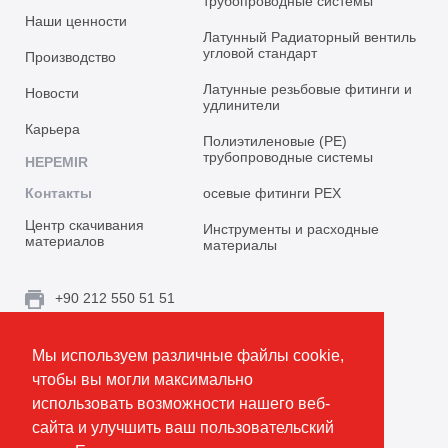
трубопроводные системы
Наши ценности
Латунный Радиаторный вентиль
угловой стандарт
Производство
Латунные резьбовые фитинги и
Новости
удлинители
Карьера
Полиэтиленовые (PE)
трубопроводные системы
HEPEMIR
Контакты
осевые фитинги PEX
Центр скачивания
Инструменты и расходные
материалов
материалы
+90 212 550 51 51
info@emirplast.com
Мы используем различные файлы cookie,
Topçular Mh. Rami Kışla Cad. İncirlik Sok. No.16A,
чтобы вы могли максимально
Eyüpsultan 34055 İstanbul / Türkiye
использовать возможности нашего веб-
сайта и улучшить ваш пользовательский
Создать маршрут