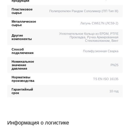
продукции
Пластиковое
Полипропилен Рандом Сополимер (ПП Тип III)
сырье
Металлическое
Латунь CW617N (ЛС59-2)
сырье
Уплотнительное Кольцо из EPDM, PTFE
Другие
Прокладка, Ручка Армированная
компоненты
Стекловолокном, Винт
Способ
Полифузионная Сварка
подключения
Номинальное
значение
PN25
давления
Нормативы
TS EN ISO 16135
производства
Гарантийный
10 год
срок
Информация о логистике