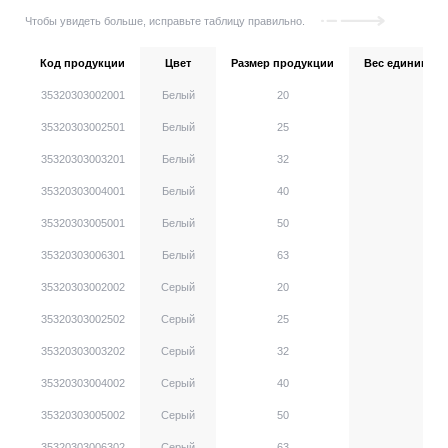
Чтобы увидеть больше, исправьте таблицу правильно.
Код продукции
Цвет
Размер продукции
Вес единицы, г
35320303002001
Белый
20
35320303002501
Белый
25
35320303003201
Белый
32
35320303004001
Белый
40
35320303005001
Белый
50
35320303006301
Белый
63
35320303002002
Серый
20
35320303002502
Серый
25
35320303003202
Серый
32
35320303004002
Серый
40
35320303005002
Серый
50
35320303006302
Серый
63