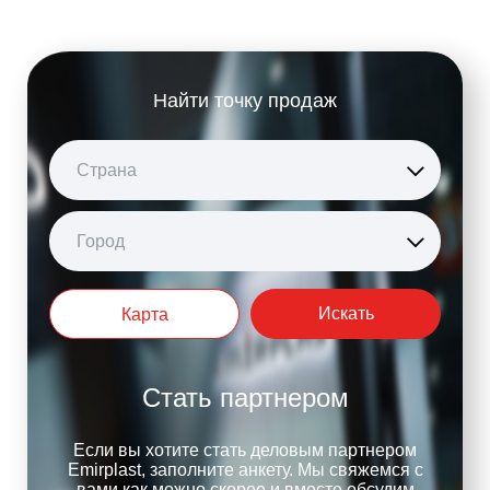
Найти точку продаж
Страна
Город
Искать
Карта
Стать партнером
Если вы хотите стать деловым партнером
Emirplast, заполните анкету. Мы свяжемся с
вами как можно скорее и вместе обсудим