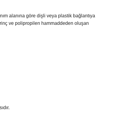
ım alanına göre dişli veya plastik bağlantıya
e pirinç ve polipropilen hammaddeden oluşan
ıdır.