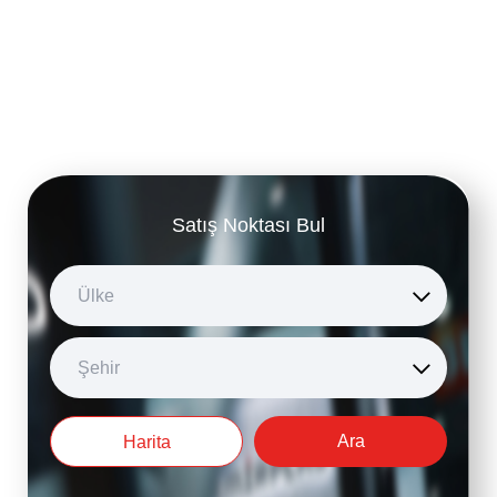
Satış Noktası Bul
Ülke
Şehir
Ara
Harita