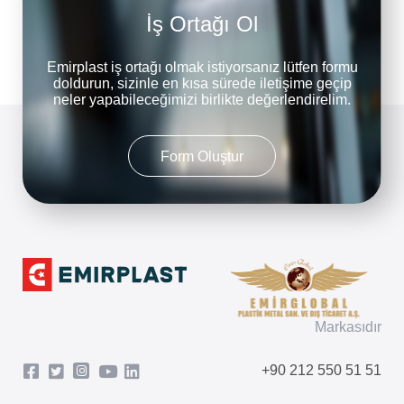
İş Ortağı Ol
Emirplast iş ortağı olmak istiyorsanız lütfen formu
doldurun, sizinle en kısa sürede iletişime geçip
neler yapabileceğimizi birlikte değerlendirelim.
Form Oluştur
Markasıdır
+90 212 550 51 51