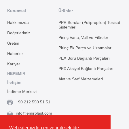
Kurumsal
Ürünler
Hakkımızda
PPR Borular (Polipropilen) Tesisat
Sistemleri
Değerlerimiz
Pirinç Vana, Valf ve Filtreler
Üretim
Pirinç Ek Parça ve Uzatmalar
Haberler
PEX Boru Bağlantı Parçaları
Kariyer
PEX Aksiyel Bağlantı Parçaları
HEPEMIR
Alet ve Sarf Malzemeleri
İletişim
İndirme Merkezi
+90 212 550 51 51
info@emirplast.com
Topçular Mh. Rami Kışla Cad. İncirlik Sok. No.16A,
Web sitemizden en verimli şekilde