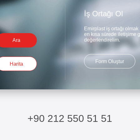
İş Ortağı Ol
Emirplast iş ortağı olmak 
en kısa sürede iletişime g
değerlendirelim.
Ara
Form Oluştur
Harita
+90 212 550 51 51