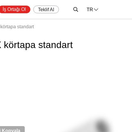
İş Ortağı Ol
Teklif Al
TR
körtapa standart
 körtapa standart
i Kopyala