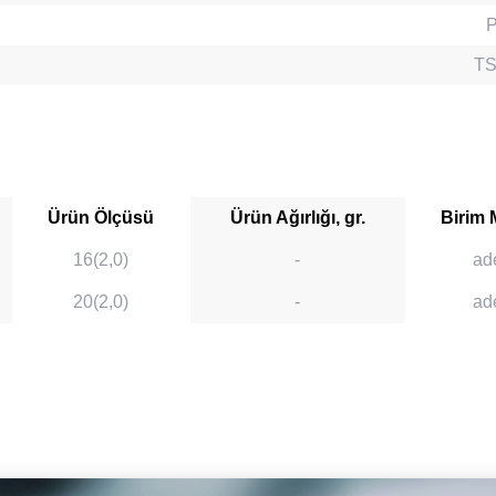
TS
Ürün Ölçüsü
Ürün Ağırlığı, gr.
Birim 
16(2,0)
-
ad
20(2,0)
-
ad