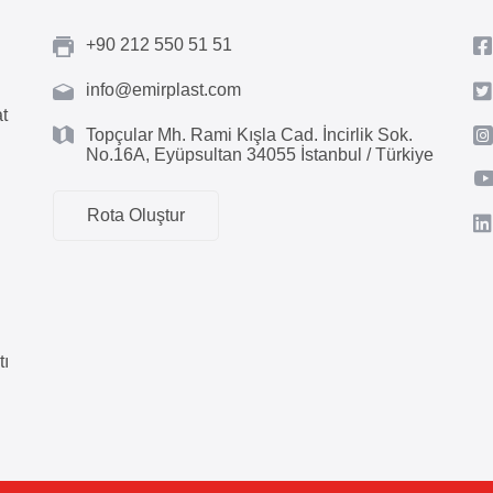
+90 212 550 51 51
info@emirplast.com
at
Topçular Mh. Rami Kışla Cad. İncirlik Sok.
No.16A, Eyüpsultan 34055 İstanbul / Türkiye
Rota Oluştur
tı