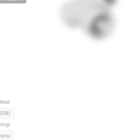
Metal
S58)
ringi
omunu