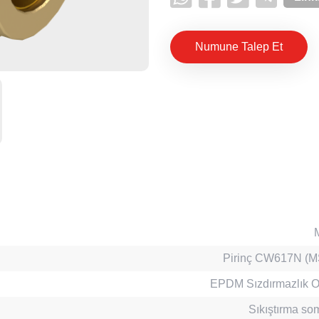
Numune Talep Et
Pirinç CW617N (M
EPDM Sızdırmazlık O
Sıkıştırma s