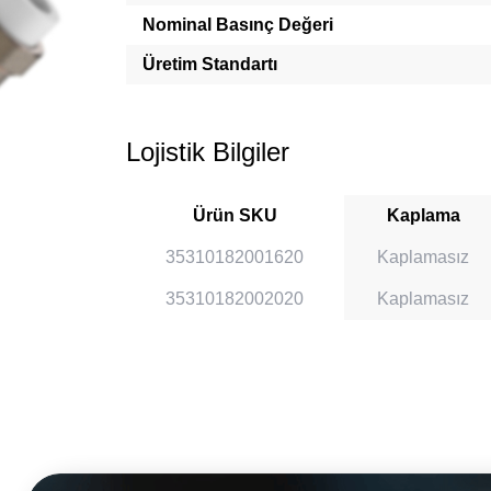
Nominal Basınç Değeri
Üretim Standartı
Lojistik Bilgiler
Ürün SKU
Kaplama
35310182001620
Kaplamasız
35310182002020
Kaplamasız