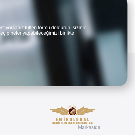
istiyorsanız lütfen formu doldurun, sizinle
eçip neler yapabileceğimizi birlikte
Markasıdır