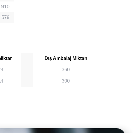
PN10
 579
Miktar
Dış Ambalaj Miktarı
et
360
et
300