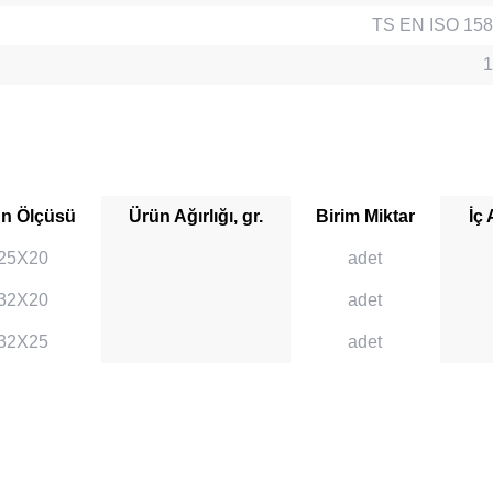
TS EN ISO 158
1
n Ölçüsü
Ürün Ağırlığı, gr.
Birim Miktar
İç 
25X20
adet
32X20
adet
32X25
adet