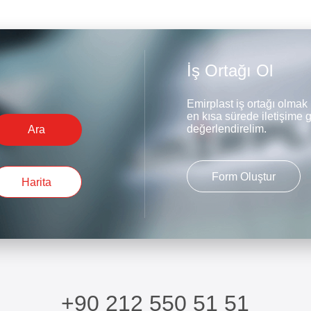
İş Ortağı Ol
Emirplast iş ortağı olmak 
en kısa sürede iletişime g
değerlendirelim.
Ara
Form Oluştur
Harita
+90 212 550 51 51