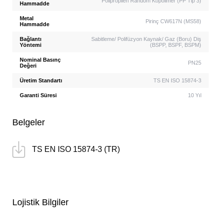
Polipropilen Random Kopolimer (PP Tip 3)
Hammadde
Metal
Pirinç CW617N (MS58)
Hammadde
Bağlantı
Sabitleme/ Polifüzyon Kaynak/ Gaz (Boru) Diş
Yöntemi
(BSPP, BSPF, BSPM)
Nominal Basınç
PN25
Değeri
Üretim Standartı
TS EN ISO 15874-3
Garanti Süresi
10 Yıl
Belgeler
TS EN ISO 15874-3 (TR)
Lojistik Bilgiler