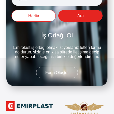
Ara
Harita
İş Ortağı Ol
Emirplast iş ortağı olmak istiyorsanız lütfen formu
doldurun, sizinle en kısa sürede iletişime geçip
neler yapabileceğimizi birlikte değerlendirelim.
Form Oluştur