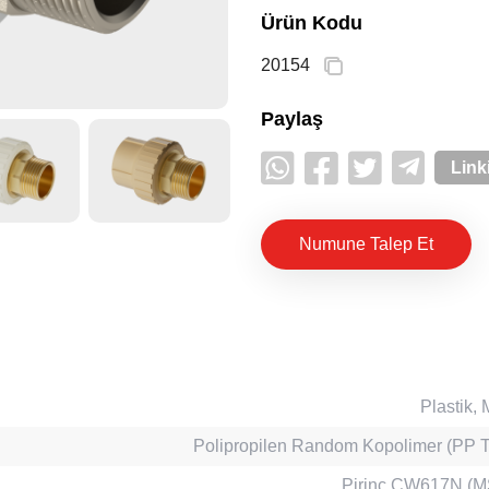
Ürün Kodu
20154
Paylaş
Link
Numune Talep Et
Plastik, 
Polipropilen Random Kopolimer (PP T
Pirinç CW617N (M