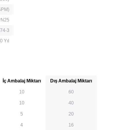
BSPM)
PN25
74-3
0 Yıl
İç Ambalaj Miktarı
Dış Ambalaj Miktarı
10
60
10
40
5
20
4
16