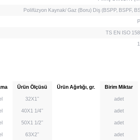
Polifüzyon Kaynak/ Gaz (Boru) Diş (BSPP, BSPF, 
TS EN ISO 158
1
ama
Ürün Ölçüsü
Ürün Ağırlığı, gr.
Birim Miktar
el
32X1''
adet
el
40X1 1/4''
adet
el
50X1 1/2''
adet
el
63X2''
adet