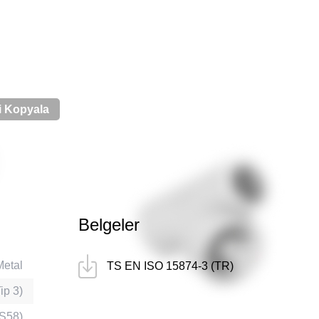
i Kopyala
Belgeler
Metal
TS EN ISO 15874-3 (TR)
ip 3)
S58)