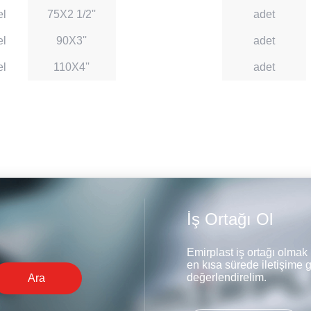
el
75X2 1/2''
adet
el
90X3''
adet
el
110X4''
adet
İş Ortağı Ol
Emirplast iş ortağı olmak 
en kısa sürede iletişime g
değerlendirelim.
Ara