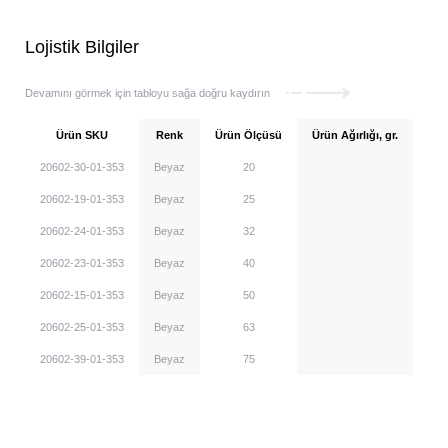
Lojistik Bilgiler
Devamını görmek için tabloyu sağa doğru kaydırın
Ürün SKU
Renk
Ürün Ölçüsü
Ürün Ağırlığı, gr.
Bir
20602-30-01-353
Beyaz
20
20602-19-01-353
Beyaz
25
20602-24-01-353
Beyaz
32
20602-23-01-353
Beyaz
40
20602-15-01-353
Beyaz
50
20602-25-01-353
Beyaz
63
20602-39-01-353
Beyaz
75