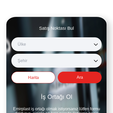
Satış Noktası Bul
Ülke
Şehir
Ara
Harita
İş Ortağı Ol
Emirplast iş ortağı olmak istiyorsanız lütfen formu