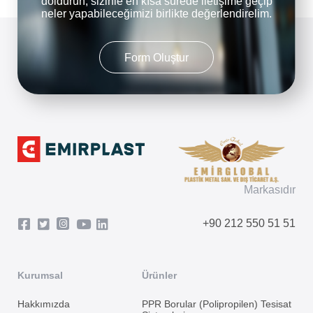
doldurun, sizinle en kısa sürede iletişime geçip
neler yapabileceğimizi birlikte değerlendirelim.
Form Oluştur
Markasıdır
+90 212 550 51 51
Kurumsal
Ürünler
Hakkımızda
PPR Borular (Polipropilen) Tesisat