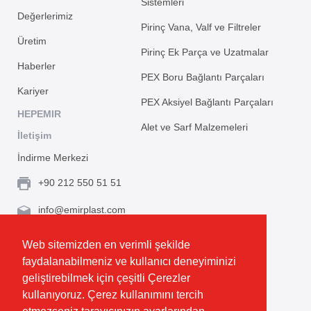
Sistemleri
Değerlerimiz
Pirinç Vana, Valf ve Filtreler
Üretim
Pirinç Ek Parça ve Uzatmalar
Haberler
PEX Boru Bağlantı Parçaları
Kariyer
PEX Aksiyel Bağlantı Parçaları
HEPEMIR
Alet ve Sarf Malzemeleri
İletişim
İndirme Merkezi
+90 212 550 51 51
info@emirplast.com
Topçular Mh. Rami Kışla Cad. İncirlik Sok. No.16A,
Web sitemizden en verimli şekilde
Eyüpsultan 34055 İstanbul / Türkiye
faydalanabilmeniz ve kullanıcı deneyiminizi
geliştirebilmek için çeşitli Çerezler
Rota Oluştur
kullanıyoruz. Çerez kullanımını tercih