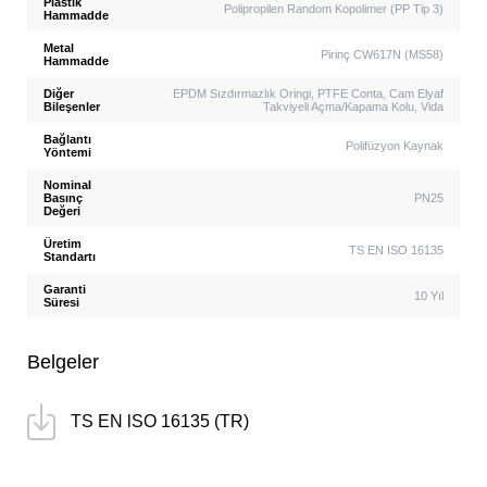
Plastik
Polipropilen Random Kopolimer (PP Tip 3)
Hammadde
Metal
Pirinç CW617N (MS58)
Hammadde
Diğer
EPDM Sızdırmazlık Oringi, PTFE Conta, Cam Elyaf
Bileşenler
Takviyeli Açma/Kapama Kolu, Vida
Bağlantı
Polifüzyon Kaynak
Yöntemi
Nominal
Basınç
PN25
Değeri
Üretim
TS EN ISO 16135
Standartı
Garanti
10 Yıl
Süresi
Belgeler
TS EN lSO 16135 (TR)