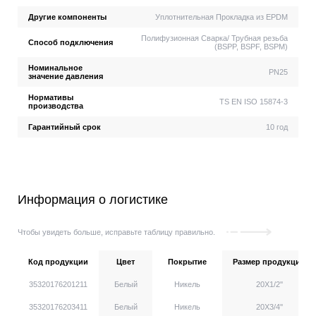
Другие компоненты
Уплотнительная Прокладка из EPDM
Полифузионная Сварка/ Трубная резьба
Способ подключения
(BSPP, BSPF, BSPM)
Номинальное
PN25
значение давления
Нормативы
TS EN ISO 15874-3
производства
Гарантийный срок
10 год
Информация о логистике
Чтобы увидеть больше, исправьте таблицу правильно.
Код продукции
Цвет
Покрытие
Размер продукции
35320176201211
Белый
Никель
20X1/2''
35320176203411
Белый
Никель
20X3/4''