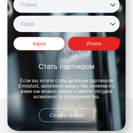
Страна
Город
Искать
Карта
Стать партнером
Если вы хотите стать деловым партнером
Emirplast, заполните анкету. Мы свяжемся с
вами как можно скорее и вместе обсудим
возможности сотрудничества.
Создать форму