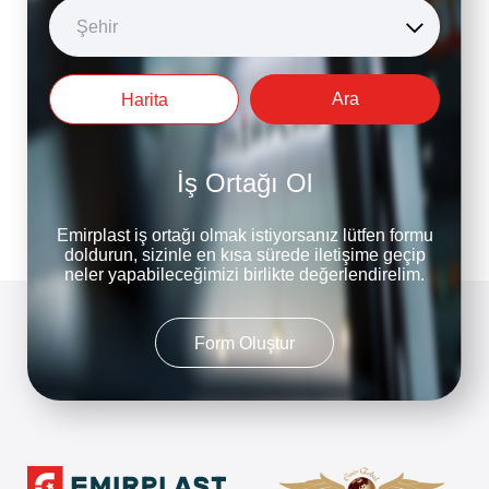
Şehir
Ara
Harita
İş Ortağı Ol
Emirplast iş ortağı olmak istiyorsanız lütfen formu
doldurun, sizinle en kısa sürede iletişime geçip
neler yapabileceğimizi birlikte değerlendirelim.
Form Oluştur