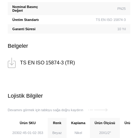
Nominal Basınç
PN25
Değeri
Üretim Standartı
TS EN ISO 15874-3
Garanti Süresi
10 Yıl
Belgeler
TS EN ISO 15874-3 (TR)
Lojistik Bilgiler
Devamını görmek için tabloyu sağa doğru kaydırın
Ürün SKU
Renk
Kaplama
Ürün Ölçüsü
Ürün Ağır
20302-45-01-02-353
Beyaz
Nikel
20X1/2''