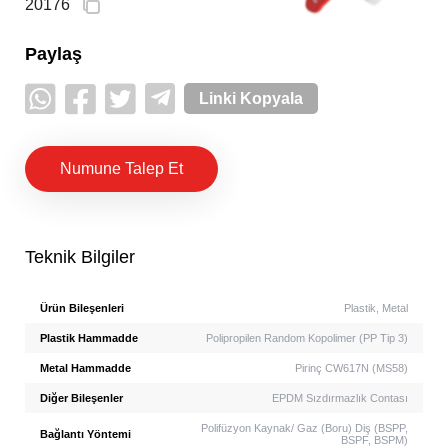
20176
Paylaş
Linki Kopyala
Numune Talep Et
Teknik Bilgiler
Ürün Bileşenleri
Plastik, Metal
Plastik Hammadde
Polipropilen Random Kopolimer (PP Tip 3)
Metal Hammadde
Pirinç CW617N (MS58)
Diğer Bileşenler
EPDM Sızdırmazlık Contası
Polifüzyon Kaynak/ Gaz (Boru) Diş (BSPP,
Bağlantı Yöntemi
BSPF, BSPM)