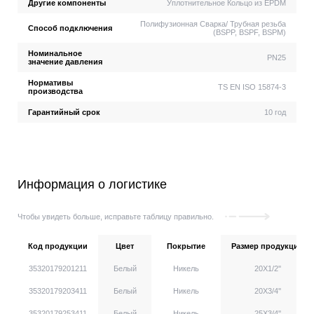
Другие компоненты
Уплотнительное Кольцо из EPDM
Полифузионная Сварка/ Трубная резьба
Способ подключения
(BSPP, BSPF, BSPM)
Номинальное
PN25
значение давления
Нормативы
TS EN ISO 15874-3
производства
Гарантийный срок
10 год
Информация о логистике
Чтобы увидеть больше, исправьте таблицу правильно.
Код продукции
Цвет
Покрытие
Размер продукции
35320179201211
Белый
Никель
20X1/2''
35320179203411
Белый
Никель
20X3/4''
35320179253411
Белый
Никель
25X3/4''