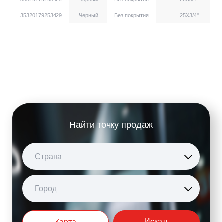
35320179253429
Черный
Без покрытия
25X3/4''
Найти точку продаж
Страна
Город
Искать
Карта