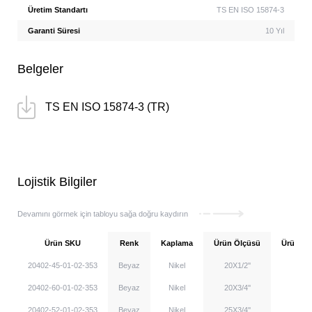
Üretim Standartı
TS EN ISO 15874-3
Garanti Süresi
10 Yıl
Belgeler
TS EN ISO 15874-3 (TR)
Lojistik Bilgiler
Devamını görmek için tabloyu sağa doğru kaydırın
Ürün SKU
Renk
Kaplama
Ürün Ölçüsü
Ürün Ağır
20402-45-01-02-353
Beyaz
Nikel
20X1/2''
20402-60-01-02-353
Beyaz
Nikel
20X3/4''
20402-52-01-02-353
Beyaz
Nikel
25X3/4''