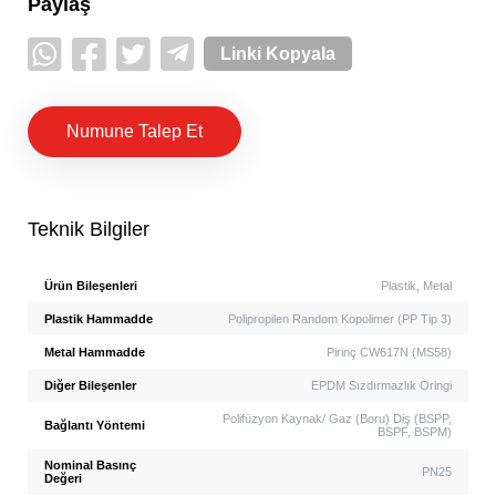
Paylaş
Linki Kopyala
Numune Talep Et
Teknik Bilgiler
Ürün Bileşenleri
Plastik, Metal
Plastik Hammadde
Polipropilen Random Kopolimer (PP Tip 3)
Metal Hammadde
Pirinç CW617N (MS58)
Diğer Bileşenler
EPDM Sızdırmazlık Oringi
Polifüzyon Kaynak/ Gaz (Boru) Diş (BSPP,
Bağlantı Yöntemi
BSPF, BSPM)
Nominal Basınç
PN25
Değeri