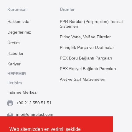
Kurumsal
Ürünler
Hakkımızda
PPR Borular (Polipropilen) Tesisat
Sistemleri
Değerlerimiz
Pirinç Vana, Valf ve Filtreler
Üretim
Pirinç Ek Parça ve Uzatmalar
Haberler
PEX Boru Bağlantı Parçaları
Kariyer
PEX Aksiyel Bağlantı Parçaları
HEPEMIR
Alet ve Sarf Malzemeleri
İletişim
İndirme Merkezi
+90 212 550 51 51
info@emirplast.com
Topçular Mh. Rami Kışla Cad. İncirlik Sok. No.16A,
Web sitemizden en verimli şekilde
Eyüpsultan 34055 İstanbul / Türkiye