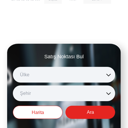
Satış Noktası Bul
Ülke
Şehir
Ara
Harita