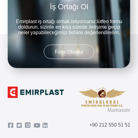
İş Ortağı Ol
Emirplast iş ortağı olmak istiyorsanız lütfen formu
doldurun, sizinle en kısa sürede iletişime geçip
neler yapabileceğimizi birlikte değerlendirelim.
Form Oluştur
Markasıdır
+90 212 550 51 51